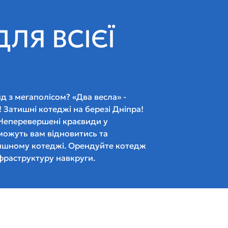
ДЛЯ ВСІЄЇ
д з мегаполісом? «Два весла» -
! Затишні котеджі на березі Дніпра!
 Неперевершені краєвиди у
можуть вам відновитись та
тишному котеджі. Орендуйте котедж
нфраструктуру навкруги.